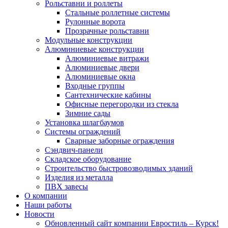
Рольставни и роллеты
Стальные роллетные системы
Рулонные ворота
Прозрачные рольставни
Модульные конструкции
Алюминиевые конструкции
Алюминиевые витражи
Алюминиевые двери
Алюминиевые окна
Входные группы
Сантехнические кабины
Офисные перегородки из стекла
Зимние сады
Установка шлагбаумов
Системы ограждений
Cварные заборные ограждения
Сэндвич-панели
Складское оборудование
Строительство быстровозводимых зданий
Изделия из металла
ПВХ завесы
О компании
Наши работы
Новости
Обновленный сайт компании Евростиль – Курск!