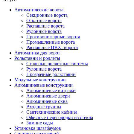
Автоматические ворота
Секционные ворота
Откатные ворота
Распашные ворота
Рулонные ворота
Противопожарные ворота
Промышленные ворота
Распашные ПВХ- ворота
Автоматика для ворот
Рольставни и роллеты
Стальные роллетные системы
Рулонные ворота
Прозрачные рольставни
Модульные конструкции
Алюминиевые конструкции
Алюминиевые витражи
Алюминиевые двери
Алюминиевые окна
Входные группы
Сантехнические кабины
Офисные перегородки из стекла
Зимние сады
Установка шлагбаумов
Системы ограждений