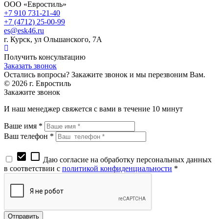
ООО «Евростиль»
+7 910 731-21-40
+7 (4712) 25-00-99
es@esk46.ru
г.
Курск
, ул
Ольшанского, 7А
Получить консультацию
Заказать звонок
Остались вопросы? Закажите звонок и мы перезвоним Вам.
© 2026 г. Евростиль
Закажите звонок
И наш менеджер свяжется с вами в течение 10 минут
Ваше имя *
Ваш телефон *
check_box
check_box_outline_blank
Даю согласие на обработку персональных данных
в соответствии с
политикой конфиденциальности
*