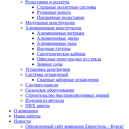
Рольставни и роллеты
Стальные роллетные системы
Рулонные ворота
Прозрачные рольставни
Модульные конструкции
Алюминиевые конструкции
Алюминиевые витражи
Алюминиевые двери
Алюминиевые окна
Входные группы
Сантехнические кабины
Офисные перегородки из стекла
Зимние сады
Установка шлагбаумов
Системы ограждений
Cварные заборные ограждения
Сэндвич-панели
Складское оборудование
Строительство быстровозводимых зданий
Изделия из металла
ПВХ завесы
О компании
Наши работы
Новости
Обновленный сайт компании Евростиль – Курск!