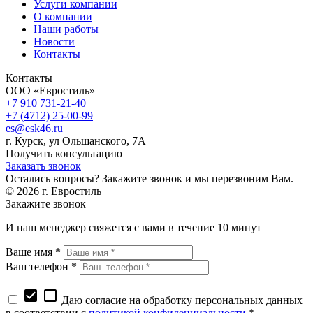
Услуги компании
О компании
Наши работы
Новости
Контакты
Контакты
ООО «Евростиль»
+7 910 731-21-40
+7 (4712) 25-00-99
es@esk46.ru
г.
Курск
, ул
Ольшанского, 7А
Получить консультацию
Заказать звонок
Остались вопросы? Закажите звонок и мы перезвоним Вам.
© 2026 г. Евростиль
Закажите звонок
И наш менеджер свяжется с вами в течение 10 минут
Ваше имя *
Ваш телефон *
check_box
check_box_outline_blank
Даю согласие на обработку персональных данных
в соответствии с
политикой конфиденциальности
*