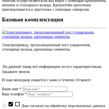
Монтаж осуществляется на вал ворот с помощью кронштейна,
шпонки и стопорного кольца. Кронштейн крепления
присверливaется к притолоке с помощью саморезов
Базовая комплектация
Электропривод, трехпозиционный пост управления,
стопорные кольцa, крепежные элементы
На данный товар нет информации по его характеристикам
Закажите звонок
И наш менеджер свяжется с вами в течение 10 минут
Ваше имя *
Ваш телефон *
check_box
check_box_outline_blank
Даю согласие на обработку персональных данных